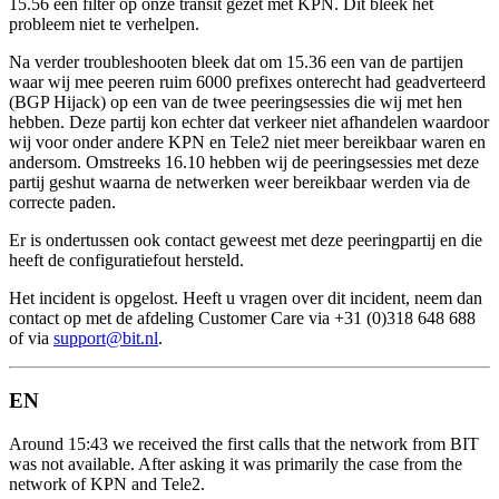
15.56 een filter op onze transit gezet met KPN. Dit bleek het
probleem niet te verhelpen.
Na verder troubleshooten bleek dat om 15.36 een van de partijen
waar wij mee peeren ruim 6000 prefixes onterecht had geadverteerd
(BGP Hijack) op een van de twee peeringsessies die wij met hen
hebben. Deze partij kon echter dat verkeer niet afhandelen waardoor
wij voor onder andere KPN en Tele2 niet meer bereikbaar waren en
andersom. Omstreeks 16.10 hebben wij de peeringsessies met deze
partij geshut waarna de netwerken weer bereikbaar werden via de
correcte paden.
Er is ondertussen ook contact geweest met deze peeringpartij en die
heeft de configuratiefout hersteld.
Het incident is opgelost. Heeft u vragen over dit incident, neem dan
contact op met de afdeling Customer Care via +31 (0)318 648 688
of via
support@bit.nl
.
EN
Around 15:43 we received the first calls that the network from BIT
was not available. After asking it was primarily the case from the
network of KPN and Tele2.